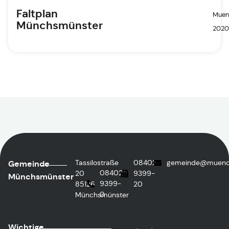
Faltplan
Muen
Münchsmünster
2020
Tassilostraße
08402
gemeinde@muench
Gemeinde
08402
20
9399-
Münchsmünster
9399-
85126
20
0
Münchsmünster
Wichtige