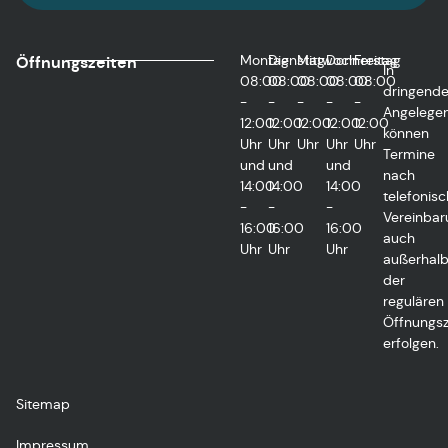
Montag
Dienstag
Mittwoch
Donnerstag
Freitag
Öffnungszeiten
In
08:00
08:00
08:00
08:00
08:00
dringend
-
-
-
-
-
Angelegen
12:00
12:00
12:00
12:00
12:00
können
Uhr
Uhr
Uhr
Uhr
Uhr
Termine
und
und
und
nach
14:00
14:00
14:00
telefonisc
-
-
-
Vereinbar
16:00
16:00
16:00
auch
Uhr
Uhr
Uhr
außerhal
der
regulären
Öffnungsz
erfolgen.
Sitemap
Impressum