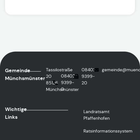
Tassilostraße
08402
gemeinde@muench
Gemeinde
08402
20
9399-
Münchsmünster
9399-
85126
20
0
Münchsmünster
Wichtige
Landratsamt
Links
Pfaffenhofen
Ratsinformationssystem