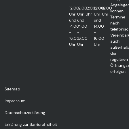
-
-
-
-
-
Angelegen
12:00
12:00
12:00
12:00
12:00
können
Uhr
Uhr
Uhr
Uhr
Uhr
Termine
und
und
und
nach
14:00
14:00
14:00
telefonisc
-
-
-
Vereinbar
16:00
16:00
16:00
auch
Uhr
Uhr
Uhr
außerhal
der
regulären
Öffnungsz
erfolgen.
Sitemap
Impressum
Datenschutzerklärung
Erklärung zur Barrierefreiheit