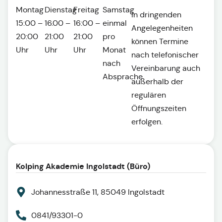
Montag
Dienstag
Freitag
Samstag
In dringenden
15:00 –
16.00 –
16:00 –
einmal
Angelegenheiten
20:00
21:00
21:00
pro
können Termine
Uhr
Uhr
Uhr
Monat
nach telefonischer
nach
Vereinbarung auch
Absprache
außerhalb der
regulären
Öffnungszeiten
erfolgen.
Kolping Akademie Ingolstadt (Büro)
Johannesstraße 11, 85049 Ingolstadt
0841/93301-0