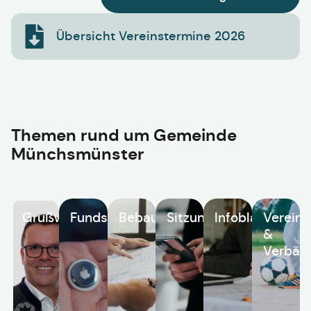
Übersicht Vereinstermine 2026
Themen rund um
Gemeinde
Münchsmünster
Grußwort
Fundsachen
Bebauungspläne
Sitzungskalender
Infoblatt
Vereine
&
Verbän