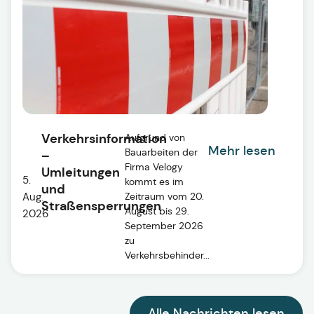
Verkehrsinformation
Aufgrund von
Mehr lesen
Bauarbeiten der
–
Firma Velogy
Umleitungen
5.
kommt es im
und
Aug.
Zeitraum vom 20.
Straßensperrungen
August bis 29.
2026
September 2026
zu
Verkehrsbehinder...
Alle Nachrichten lesen