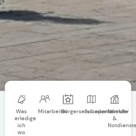
Was
Mitarbeiter
Bürgerserviceportal
Schadensmelder
Notrufe
erledige
&
ich
Notdienst
wo