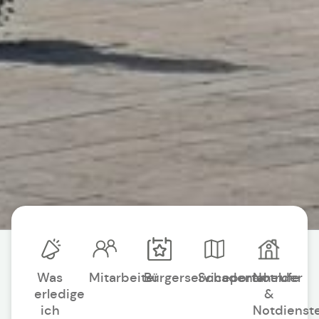
Was
Mitarbeiter
Bürgerserviceportal
Schadensmelder
Notrufe
erledige
&
ich
Notdienst