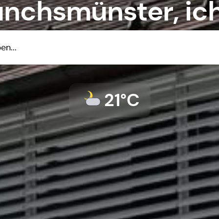
nchsmünster
, ic
21°C