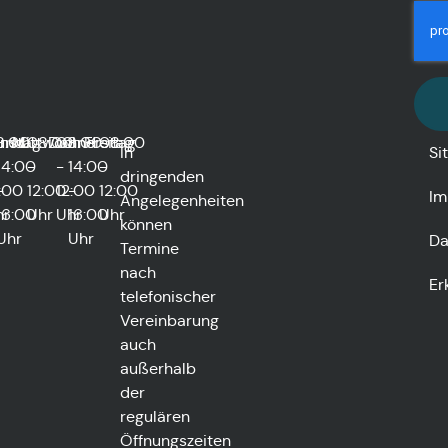
enstag
8:00
und
Mittwoch
08:00
Donnerstag
08:00
und
Freitag
08:00
In
Si
0
14:00
-
-
14:00
-
dringenden
:00
-
12:00
12:00
-
12:00
Im
Angelegenheiten
0
hr
16:00
Uhr
Uhr
16:00
Uhr
können
Uhr
Uhr
Da
Termine
nach
Er
telefonischer
Vereinbarung
auch
außerhalb
der
regulären
Öffnungszeiten