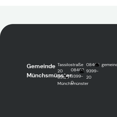
Tassilostraße
08402
gemein
Gemeinde
08402
20
9399-
Münchsmünster
9399-
85126
20
0
Münchsmünster