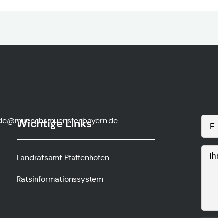
de@muenchsmuenster.bayern.de
Wichtige Links
Landratsamt Pfaffenhofen
Ratsinformationssystem